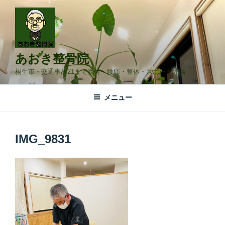
コ
ン
テ
ン
ツ
あおき整骨院
へ
桐生市・交通事故21まで受付・腰痛・整体・スポーツ外傷
ス
キ
メニュー
ッ
プ
IMG_9831