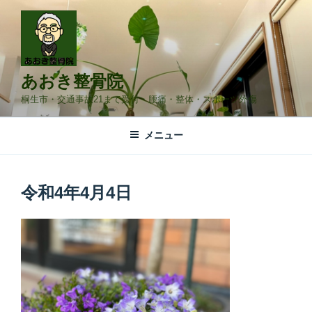
コ
ン
テ
ン
ツ
あおき整骨院
へ
桐生市・交通事故21まで受付・腰痛・整体・スポーツ外傷
ス
キ
メニュー
ッ
プ
令和4年4月4日