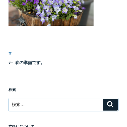
投
前
前
稿
の
春の準備です。
ナ
投
ビ
稿
ゲ
ー
検索
シ
検
検
ョ
索
索:
ン
支払いについて