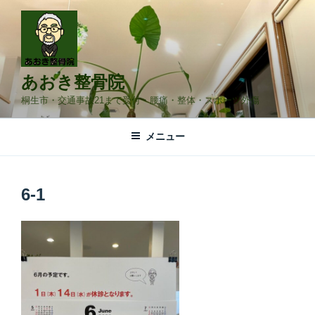
コ
ン
テ
ン
ツ
あおき整骨院
へ
桐生市・交通事故21まで受付・腰痛・整体・スポーツ外傷
ス
キ
メニュー
ッ
プ
6-1