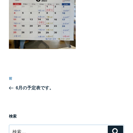
投
前
前
稿
の
6月の予定表です。
ナ
投
ビ
稿
ゲ
ー
検索
シ
検
検