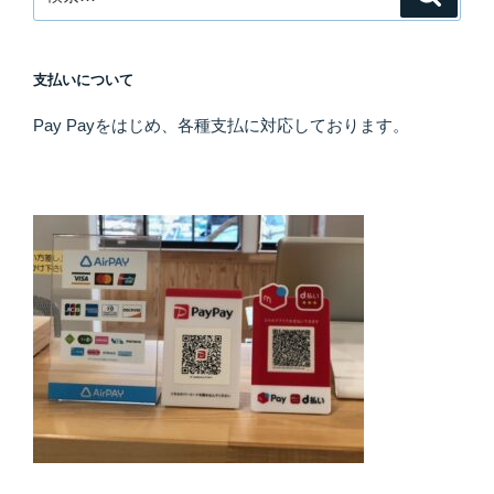
ョ
索
索:
ン
支払いについて
Pay Payをはじめ、各種支払に対応しております。